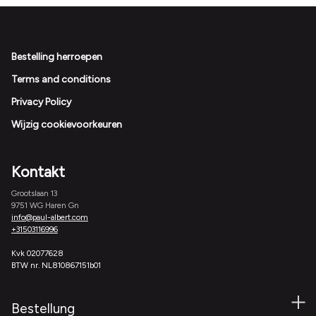
Footer
Bestelling herroepen
Terms and conditions
Privacy Policy
Wijzig cookievoorkeuren
Kontakt
Grootslaan 13
9751 WG Haren Gn
info@paul-albert.com
+31503116996
Kvk 02077628
BTW nr. NL810867151b01
Bestellung