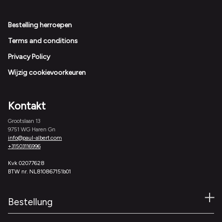
Footer
Bestelling herroepen
Terms and conditions
Privacy Policy
Wijzig cookievoorkeuren
Kontakt
Grootslaan 13
9751 WG Haren Gn
info@paul-albert.com
+31503116996
Kvk 02077628
BTW nr. NL810867151b01
Bestellung