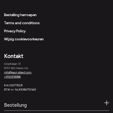
Footer
Bestelling herroepen
Terms and conditions
Privacy Policy
Wijzig cookievoorkeuren
Kontakt
Grootslaan 13
9751 WG Haren Gn
info@paul-albert.com
+31503116996
Kvk 02077628
BTW nr. NL810867151b01
Bestellung