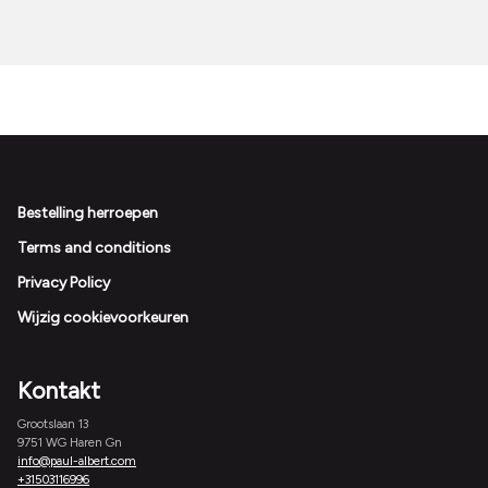
Footer
Bestelling herroepen
Terms and conditions
Privacy Policy
Wijzig cookievoorkeuren
Kontakt
Grootslaan 13
9751 WG Haren Gn
info@paul-albert.com
+31503116996